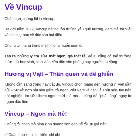
Về Vincup
Chào bạn, chúng tôi là Vincup!
Ra đời năm 2022, Vincup bắt nguồn từ tình yêu quê hương, đam mê trà Việt
và niềm tự hào về đặc sản hạt điều.
Chúng tôi mang trong mình mong muốn giản dị:
Tạo ra những ly trà sữa thật ngon, giá thật rẻ
, để ai cũng có thể thưởng
thức – từ học sinh, sinh viên đến dân văn phòng hay người lao động.
Hương vị Việt – Thân quen và dễ ghiền
Không cần sang trọng hay đắt đỏ, Vincup chọn mang đến hương vị Việt gần
gũi – Sự kết hợp hài hòa giữa trà ngon Việt Nam và hạt điều bùi béo, tạo nên
trải nghiệm trà sữa thơm ngon, mới mẻ mà ai cũng dễ “phải lòng” ngay từ
ngụm đầu tiên.
Vincup – Ngon mà Rẻ!
Chúng tôi chọn mô hình kinh doanh tinh gọn để tối ưu giá bán:
✅ Quán nhỏ xinh, tiết kiệm chi phí.