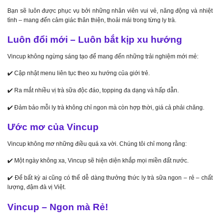
Bạn sẽ luôn được phục vụ bởi những nhân viên vui vẻ, năng động và nhiệt
tình – mang đến cảm giác thân thiện, thoải mái trong từng ly trà.
Luôn đổi mới – Luôn bắt kịp xu hướng
Vincup không ngừng sáng tạo để mang đến những trải nghiệm mới mẻ:
✔️ Cập nhật menu liên tục theo xu hướng của giới trẻ.
✔️ Ra mắt nhiều vị trà sữa độc đáo, topping đa dạng và hấp dẫn.
✔️ Đảm bảo mỗi ly trà không chỉ ngon mà còn hợp thời, giá cả phải chăng.
Ước mơ của Vincup
Vincup không mơ những điều quá xa vời. Chúng tôi chỉ mong rằng:
✔️ Một ngày không xa, Vincup sẽ hiện diện khắp mọi miền đất nước.
✔️ Để bất kỳ ai cũng có thể dễ dàng thưởng thức ly trà sữa ngon – rẻ – chất
lượng, đậm đà vị Việt.
Vincup – Ngon mà Rẻ!