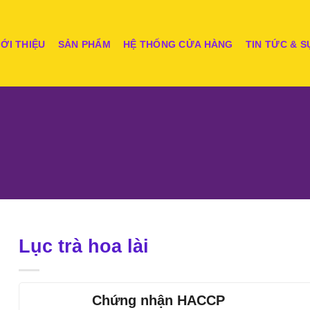
IỚI THIỆU
SẢN PHẨM
HỆ THỐNG CỬA HÀNG
TIN TỨC & S
Lục trà hoa lài
Chứng nhận HACCP