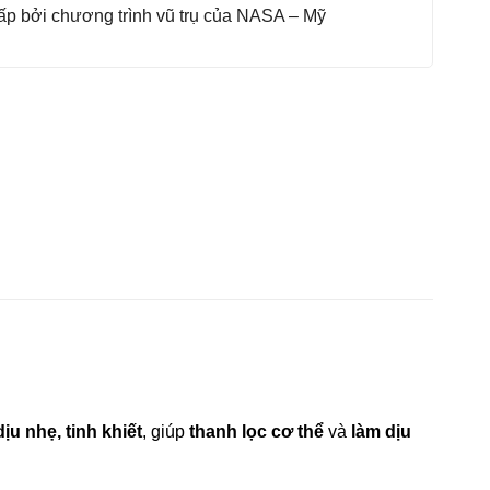
p bởi chương trình vũ trụ của NASA – Mỹ
dịu nhẹ, tinh khiết
, giúp
thanh lọc cơ thể
và
làm dịu