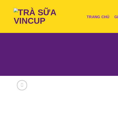
Skip
to
content
TRANG CHỦ
G