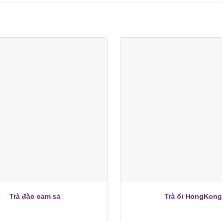
+
Trà đào cam sả
Trà ổi HongKong