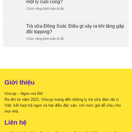
một ly cuối cùng?
ngày
Có
Chức năng bình luận bị tắt
khác
thật
ở
gì
vị
Trà
ly
ngon
sữa
cuối
thay
Đồng
Trà sữa Đồng Xoài: Điều gì xảy ra khi tăng gấp
ngày?
đổi
Xoài:
đôi topping?
theo
Bạn
Chức năng bình luận bị tắt
thời
chọn
ở
tiết?
gì
Trà
nếu
sữa
chỉ
Đồng
còn
Xoài:
một
Điều
ly
gì
cuối
xảy
cùng?
ra
Giới thiệu
khi
tăng
Vincup – Ngon mà Rẻ!
gấp
đôi
Ra đời từ năm 2022, Vincup mang đến những ly trà sữa đậm đà vị
topping?
Việt, kết hợp trà ngon và hạt điều đặc sản, với mức giá dễ chịu cho
mọi nhà.
Liên hệ