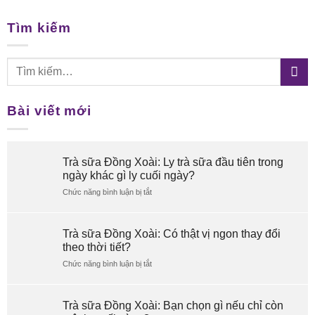
Tìm kiếm
Bài viết mới
Trà sữa Đồng Xoài: Ly trà sữa đầu tiên trong
ngày khác gì ly cuối ngày?
Chức năng bình luận bị tắt
ở
Trà
sữa
Đồng
Trà sữa Đồng Xoài: Có thật vị ngon thay đổi
Xoài:
theo thời tiết?
Ly
Chức năng bình luận bị tắt
trà
ở
sữa
Trà
đầu
sữa
tiên
Đồng
Trà sữa Đồng Xoài: Bạn chọn gì nếu chỉ còn
trong
Xoài: