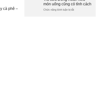
thế
Xoài:
món uống cũng có tính cách
nào?
Một
y cà phê –
Chức năng bình luận bị tắt
ngày
ở
của
Trà
ly
sữa
trà
Đồng
sữa
Xoài:
bán
Nếu
chạy
món
nhất
uống
cũng
có
tính
cách