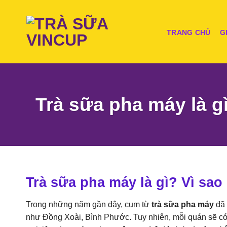
Skip
to
content
TRANG CHỦ
G
Trà sữa pha máy là g
Trà sữa pha máy là gì? Vì sa
Trong những năm gần đây, cụm từ
trà sữa pha máy
đã 
như Đồng Xoài, Bình Phước. Tuy nhiên, mỗi quán sẽ c