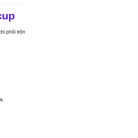
cup
hi phối trộn
ơn
.