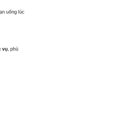
bạn uống lúc
c vụ
, phù