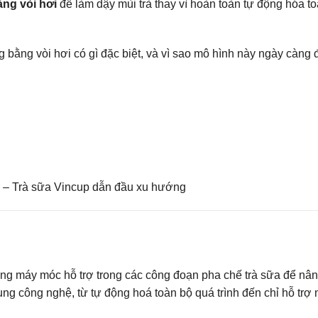
ng vòi hơi
để làm dậy mùi trà thay vì hoàn toàn tự động hóa t
bằng vòi hơi có gì đặc biệt, và vì sao mô hình này ngày càng
5 – Trà sữa Vincup dẫn đầu xu hướng
g máy móc hỗ trợ trong các công đoạn pha chế trà sữa để nân
g công nghệ, từ tự động hoá toàn bộ quá trình đến chỉ hỗ trợ 