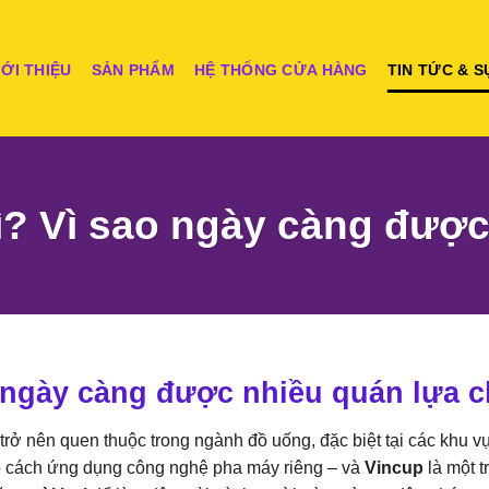
IỚI THIỆU
SẢN PHẨM
HỆ THỐNG CỬA HÀNG
TIN TỨC & S
ì? Vì sao ngày càng đượ
o ngày càng được nhiều quán lựa 
trở nên quen thuộc trong ngành đồ uống, đặc biệt tại các khu vự
ó cách ứng dụng công nghệ pha máy riêng – và
Vincup
là một 