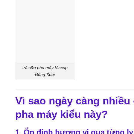
trà sữa pha máy Vincup
Đồng Xoài
Vì sao ngày càng nhiề
pha máy kiểu này?
1. Ổn định hương vị qua từng ly