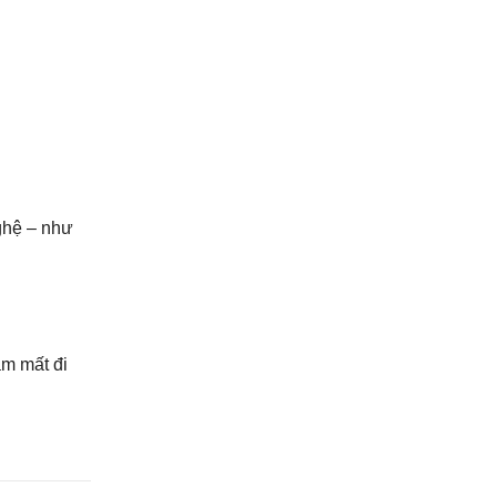
ghệ – như
m mất đi