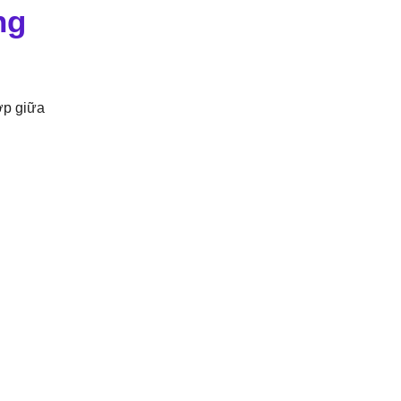
ng
ợp giữa