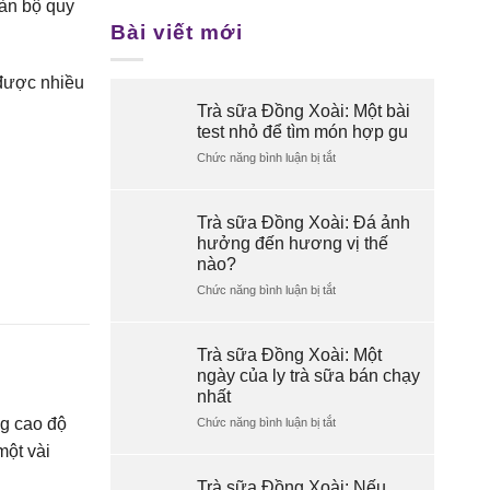
oàn bộ quy
Bài viết mới
 được nhiều
Trà sữa Đồng Xoài: Một bài
test nhỏ để tìm món hợp gu
Chức năng bình luận bị tắt
ở
Trà
sữa
Đồng
Trà sữa Đồng Xoài: Đá ảnh
Xoài:
hưởng đến hương vị thế
Một
nào?
bài
test
Chức năng bình luận bị tắt
ở
nhỏ
Trà
để
sữa
tìm
Đồng
Trà sữa Đồng Xoài: Một
món
Xoài:
ngày của ly trà sữa bán chạy
hợp
Đá
nhất
gu
ảnh
hưởng
g cao độ
Chức năng bình luận bị tắt
ở
đến
Trà
một vài
hương
sữa
vị
Đồng
Trà sữa Đồng Xoài: Nếu