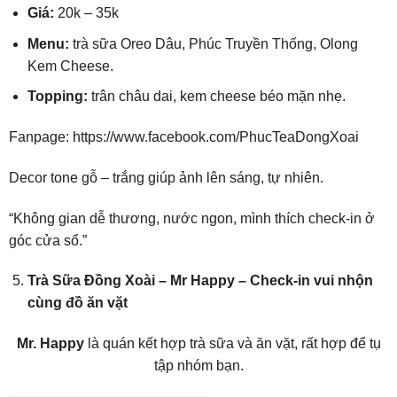
Giá:
20k – 35k
Menu:
trà sữa Oreo Dâu, Phúc Truyền Thống, Olong
Kem Cheese.
Topping:
trân châu dai, kem cheese béo mặn nhẹ.
Fanpage:
https://www.facebook.com/PhucTeaDongXoai
Decor tone gỗ – trắng giúp ảnh lên sáng, tự nhiên.
“Không gian dễ thương, nước ngon, mình thích check-in ở
góc cửa sổ.”
Trà Sữa Đồng Xoài – Mr Happy – Check-in vui nhộn
cùng đồ ăn vặt
Mr. Happy
là quán kết hợp trà sữa và ăn vặt, rất hợp để tụ
tập nhóm bạn.