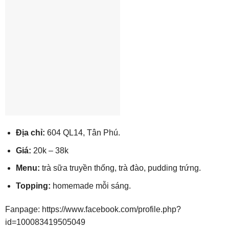
Địa chỉ:
604 QL14, Tân Phú.
Giá:
20k – 38k
Menu:
trà sữa truyền thống, trà đào, pudding trứng.
Topping:
homemade mỗi sáng.
Fanpage:
https://www.facebook.com/profile.php?
id=100083419505049