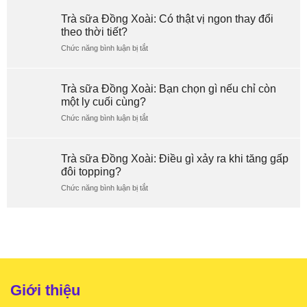
sữa
Đồng
Trà sữa Đồng Xoài: Có thật vị ngon thay đổi
Xoài:
theo thời tiết?
Ly
Chức năng bình luận bị tắt
trà
ở
sữa
Trà
đầu
sữa
tiên
Đồng
Trà sữa Đồng Xoài: Bạn chọn gì nếu chỉ còn
trong
Xoài:
một ly cuối cùng?
ngày
Có
Chức năng bình luận bị tắt
khác
thật
ở
gì
vị
Trà
ly
ngon
sữa
cuối
thay
Đồng
Trà sữa Đồng Xoài: Điều gì xảy ra khi tăng gấp
ngày?
đổi
Xoài:
đôi topping?
theo
Bạn
Chức năng bình luận bị tắt
thời
chọn
ở
tiết?
gì
Trà
nếu
sữa
chỉ
Đồng
còn
Xoài:
một
Điều
ly
gì
cuối
xảy
cùng?
ra
Giới thiệu
khi
tăng