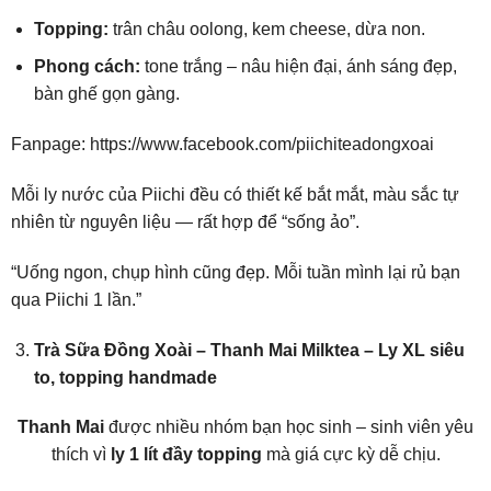
Topping:
trân châu oolong, kem cheese, dừa non.
Phong cách:
tone trắng – nâu hiện đại, ánh sáng đẹp,
bàn ghế gọn gàng.
Fanpage:
https://www.facebook.com/piichiteadongxoai
Mỗi ly nước của Piichi đều có thiết kế bắt mắt, màu sắc tự
nhiên từ nguyên liệu — rất hợp để “sống ảo”.
“Uống ngon, chụp hình cũng đẹp. Mỗi tuần mình lại rủ bạn
qua Piichi 1 lần.”
Trà Sữa Đồng Xoài – Thanh Mai Milktea – Ly XL siêu
to, topping handmade
Thanh Mai
được nhiều nhóm bạn học sinh – sinh viên yêu
thích vì
ly 1 lít đầy topping
mà giá cực kỳ dễ chịu.