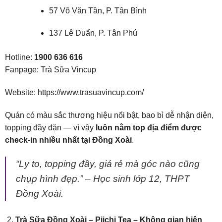
57 Võ Văn Tần, P. Tân Bình
137 Lê Duẩn, P. Tân Phú
Hotline:
1900 636 616
Fanpage:
Trà Sữa Vincup
Website:
https://www.trasuavincup.com/
Quán có màu sắc thương hiệu nổi bật, bao bì dễ nhận diện,
topping đầy đặn — vì vậy
luôn nằm top địa điểm được
check-in nhiều nhất tại Đồng Xoài
.
“Ly to, topping đầy, giá rẻ mà góc nào cũng
chụp hình đẹp.” –
Học sinh lớp 12, THPT
Đồng Xoài.
Trà Sữa Đồng Xoài – Piichi Tea – Không gian hiện