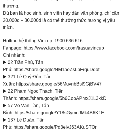
thương.
Dù bạn là học sinh, sinh viên hay dân văn phòng, chỉ cần
20.000đ – 30.000đ là có thể thưởng thức hương vị yêu
thích.
Hotline hệ thống Vincup: 1900 636 616
Fanpage:
https://www.facebook.com/trasuavincup
Chi nhánh:
▶️ 02 Trần Phú, Tân
Phú:
https://share.google/NM1aeZsLbFrquDdof
▶️ 321 Lê Quý Đôn, Tân
Xuân:
https://share.google/56MuvnbBsl9GjBV47
▶️ 22 Phạm Ngọc Thạch, Tiến
Thành:
https://share.google/5b6CobAPmxJ1L3kkD
▶️ 57 Võ Văn Tần, Tân
Bình:
https://share.google/Y18sGymnJMk4B6K1E
▶️ 137 Lê Duẩn, Tân
Phú:
https://share.google/Pd3eivJ63AKuSTQrj