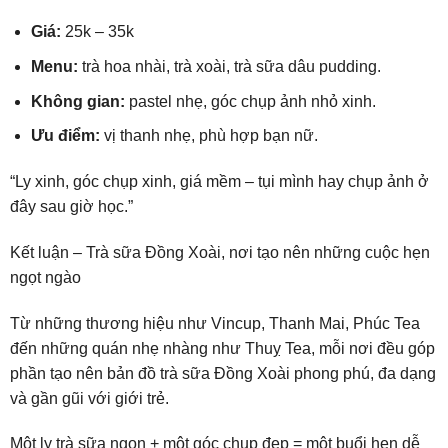
Giá:
25k – 35k
Menu:
trà hoa nhài, trà xoài, trà sữa dâu pudding.
Không gian:
pastel nhẹ, góc chụp ảnh nhỏ xinh.
Ưu điểm:
vị thanh nhẹ, phù hợp bạn nữ.
“Ly xinh, góc chụp xinh, giá mềm – tụi mình hay chụp ảnh ở
đây sau giờ học.”
Kết luận – Trà sữa Đồng Xoài, nơi tạo nên những cuộc hẹn
ngọt ngào
Từ những thương hiệu như Vincup, Thanh Mai, Phúc Tea
đến những quán nhẹ nhàng như Thuỵ Tea, mỗi nơi đều góp
phần tạo nên bản đồ trà sữa Đồng Xoài phong phú, đa dạng
và gần gũi với giới trẻ.
Một ly trà sữa ngon + một góc chụp đẹp = một buổi hẹn dễ