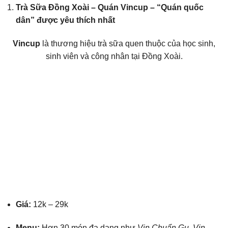
Trà Sữa Đồng Xoài – Quán Vincup – “Quán quốc
dân” được yêu thích nhất
Vincup
là thương hiệu trà sữa quen thuộc của học sinh,
sinh viên và công nhân tại Đồng Xoài.
Giá:
12k – 29k
Menu:
Hơn 30 món đa dạng như
Vin Chuẩn Gu
,
Vin